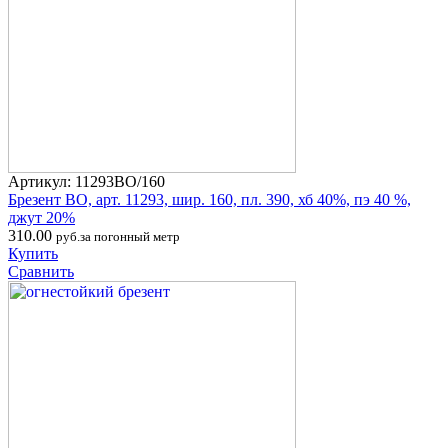
Артикул: 11293ВО/160
Брезент ВО, арт. 11293, шир. 160, пл. 390, хб 40%, пэ 40 %,
джут 20%
310.00
руб.за погонный метр
Купить
Сравнить