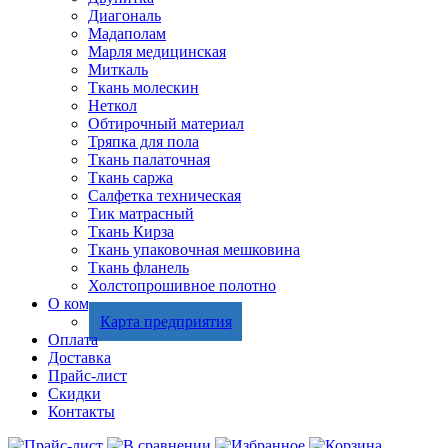
Диагональ
Мадаполам
Марля медицинская
Миткаль
Ткань молескин
Неткол
Обтирочный материал
Тряпка для пола
Ткань палаточная
Ткань саржа
Салфетка техническая
Тик матрасный
Ткань Кирза
Ткань упаковочная мешковина
Ткань фланель
Холстопрошивное полотно
О компании
Карта предприятия
Оплата
Доставка
Прайс-лист
Скидки
Контакты