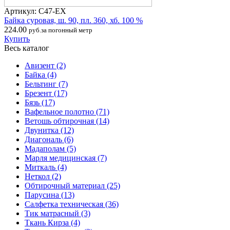
Артикул: С47-ЕХ
Байка суровая, ш. 90, пл. 360, хб. 100 %
224.00
руб.за погонный метр
Купить
Весь каталог
Авизент
(2)
Байка
(4)
Бельтинг
(7)
Брезент
(17)
Бязь
(17)
Вафельное полотно
(71)
Ветошь обтирочная
(14)
Двунитка
(12)
Диагональ
(6)
Мадаполам
(5)
Марля медицинская
(7)
Миткаль
(4)
Неткол
(2)
Обтирочный материал
(25)
Парусина
(13)
Салфетка техническая
(36)
Тик матрасный
(3)
Ткань Кирза
(4)