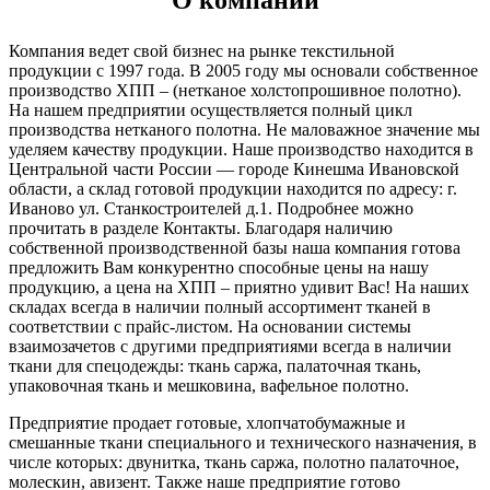
Компания ведет свой бизнес на рынке текстильной
продукции с 1997 года. В 2005 году мы основали собственное
производство ХПП – (нетканое холстопрошивное полотно).
На нашем предприятии осуществляется полный цикл
производства нетканого полотна. Не маловажное значение мы
уделяем качеству продукции. Наше производство находится в
Центральной части России — городе Кинешма Ивановской
области, а склад готовой продукции находится по адресу: г.
Иваново ул. Станкостроителей д.1. Подробнее можно
прочитать в разделе Контакты. Благодаря наличию
собственной производственной базы наша компания готова
предложить Вам конкурентно способные цены на нашу
продукцию, а цена на ХПП – приятно удивит Вас! На наших
складах всегда в наличии полный ассортимент тканей в
соответствии с прайс-листом. На основании системы
взаимозачетов с другими предприятиями всегда в наличии
ткани для спецодежды: ткань саржа, палаточная ткань,
упаковочная ткань и мешковина, вафельное полотно.
Предприятие продает готовые, хлопчатобумажные и
смешанные ткани специального и технического назначения, в
числе которых: двунитка, ткань саржа, полотно палаточное,
молескин, авизент. Также наше предприятие готово